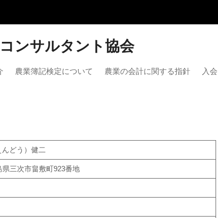
営コンサルタント協会
介
農業簿記検定について
農業の会計に関する指針
入会
えんどう）健二
 広島県三次市畠敷町923番地