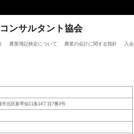
営コンサルタント協会
介
農業簿記検定について
農業の会計に関する指針
入会
札幌市北区新琴似11条14丁目7番3号