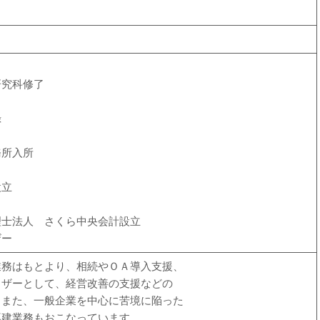
研究科修了
録
務所入所
設立
理士法人 さくら中央会計設立
ザー
業務はもとより、相続やＯＡ導入支援、
イザーとして、経営改善の支援などの
。また、一般企業を中心に苦境に陥った
再建業務もおこなっています。