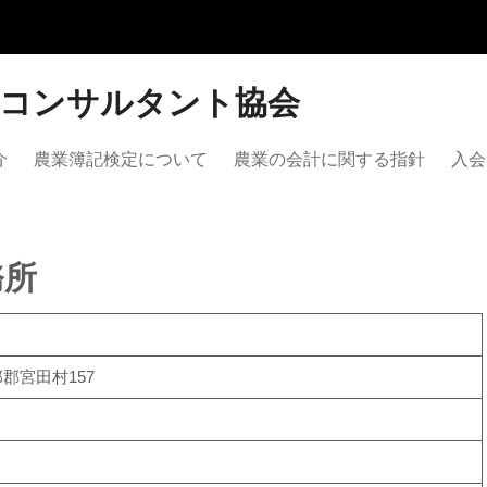
営コンサルタント協会
介
農業簿記検定について
農業の会計に関する指針
入会
務所
那郡宮田村157