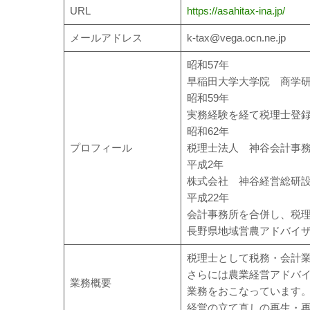
URL
https://asahitax-ina.jp/
メールアドレス
k-tax@vega.ocn.ne.jp
昭和57年
早稲田大学大学院 商学
昭和59年
実務経験を経て税理士登
昭和62年
プロフィール
税理士法人 神谷会計事
平成2年
株式会社 神谷経営総研
平成22年
会計事務所を合併し、税
長野県地域営農アドバイ
税理士として税務・会計
さらには農業経営アドバ
業務概要
業務をおこなっています
経営の立て直しの再生・