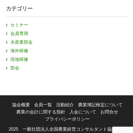
カテゴリー
セミナー
会員専用
水産業部会
海外研修
現地研修
部会
協会概要
会員一覧
活動紹介
農業簿記検定について
農業の会計に関する指針
入会について
お問合せ
プライバシーポリシー
2025 一般社団法人全国農業経営コンサルタント協会 | All